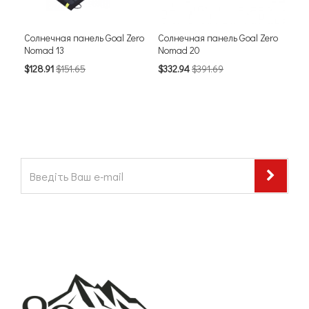
Солнечная панель Goal Zero
Солнечная панель Goal Zero
Сол
Nomad 13
Nomad 20
Boul
$128.91
$151.65
$332.94
$391.69
$0.
К